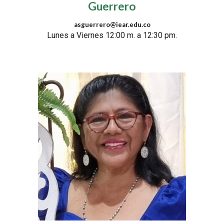
Guerrero
asguerrero@iear.edu.co
Lunes
a Viernes
12:00
m. a
12:3
0
p
m.